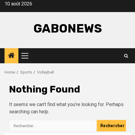
Skip
10 août 2026
to
content
GABONEWS
Primary
Menu
Home
Sports
Volleyball
Nothing Found
It seems we can’t find what you’re looking for. Perhaps
searching can help.
Rechercher :